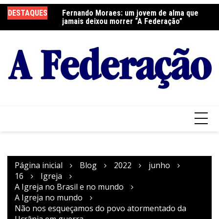
Ir
DESTAQUES
Fernando Moraes: um jovem de alma que
Curso Oração e Vida na Paróquia São José
Ce
para
jamais deixou morrer “A Federação”
S
o
conteúdo
Página inicial
Blog
2022
junho
16
Igreja
A Igreja no Brasil e no mundo
A Igreja no mundo
Não nos esqueçamos do povo atormentado da
Ucrânia em guerra