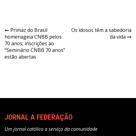
Navegação
Primaz do Brasil
Os idosos têm a sabedoria
homenageia CNBB pelos
da vida
de
70 anos; inscrições ao
Post
“Seminário CNBB 70 anos”
estão abertas
JORNAL A FEDERAÇÃO
Um jornal católico a serviço da comunidade