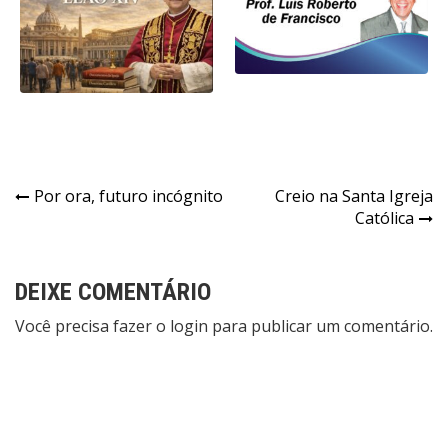
Navegação
Por ora, futuro incógnito
Creio na Santa Igreja
Católica
de
Post
DEIXE COMENTÁRIO
Você precisa fazer o
login
para publicar um comentário.