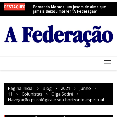
Ir
DESTAQUES
Fernando Moraes: um jovem de alma que
Curso Oração e Vida na Paróquia São José
Ce
para
jamais deixou morrer “A Federação”
S
o
conteúdo
Página inicial
Blog
2021
junho
11
Colunistas
Olga Sodré
Navegação psicológica e seu horizonte espiritual