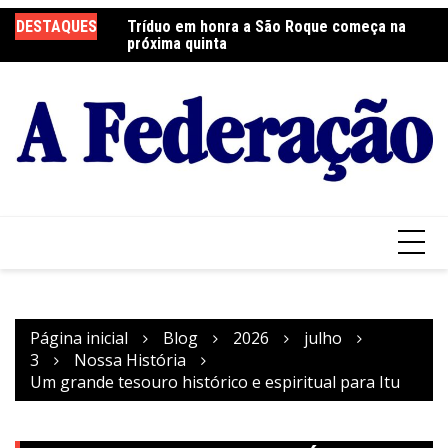
Ir
DESTAQUES
Tríduo em honra a São Roque começa na
Franciscanos Seculares realizam ação
F
para
próxima quinta
solidária
Pa
o
conteúdo
Página inicial
Blog
2026
julho
3
Nossa História
Um grande tesouro histórico e espiritual para Itu