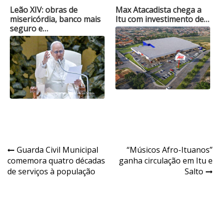
Leão XIV: obras de
Max Atacadista chega a
misericórdia, banco mais
Itu com investimento de…
seguro e…
Navegação
Guarda Civil Municipal
“Músicos Afro-Ituanos”
comemora quatro décadas
ganha circulação em Itu e
de
de serviços à população
Salto
Post