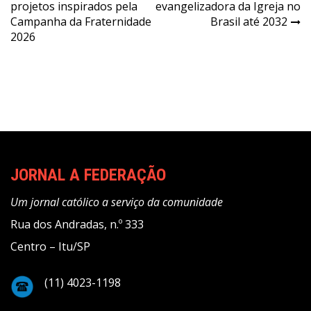
de
projetos inspirados pela
evangelizadora da Igreja no
Post
Campanha da Fraternidade
Brasil até 2032
2026
JORNAL A FEDERAÇÃO
Um jornal católico a serviço da comunidade
Rua dos Andradas, n.º 333
Centro – Itu/SP
(11) 4023-1198