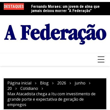
Ir
DESTAQUES
Fernando Moraes: um jovem de alma que
Curso Oração e Vida na Paróquia São José
Ce
para
jamais deixou morrer “A Federação”
S
o
conteúdo
Página inicial
Blog
2026
junho
20
Cotidiano
Max Atacadista chega a Itu com investimento de
grande porte e expectativa de geração de
empregos