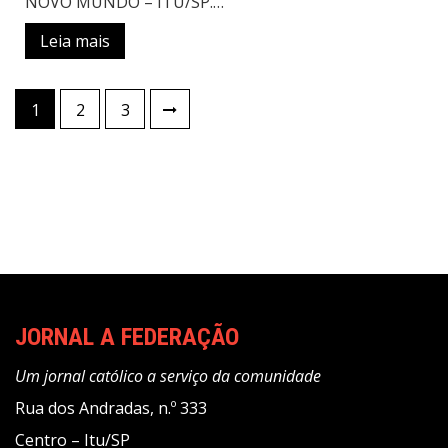
NOVO MUNDO – ITU/SP.…
Leia mais
Paginação
1
2
3
de
posts
JORNAL A FEDERAÇÃO
Um jornal católico a serviço da comunidade
Rua dos Andradas, n.º 333
Centro – Itu/SP