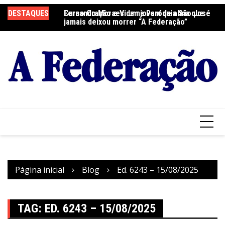
Ir
DESTAQUES
Fernando Moraes: um jovem de alma que
Curso Oração e Vida na Paróquia São José
Ce
para
jamais deixou morrer “A Federação”
S
o
conteúdo
Página inicial
Blog
Ed. 6243 – 15/08/2025
TAG:
ED. 6243 – 15/08/2025