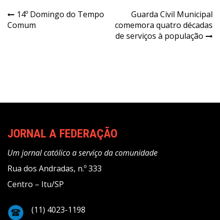
Navegação
14º Domingo do Tempo
Guarda Civil Municipal
Comum
comemora quatro décadas
de
de serviços à população
Post
JORNAL A FEDERAÇÃO
Um jornal católico a serviço da comunidade
Rua dos Andradas, n.º 333
Centro – Itu/SP
(11) 4023-1198