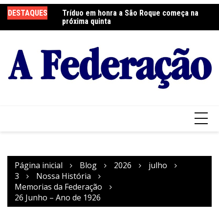
Ir
 será neste sábado
DESTAQUES
Tríduo em honra a São Roque começa na
Fr
para
próxima quinta
so
o
conteúdo
Página inicial
Blog
2026
julho
3
Nossa História
Memorias da Federação
26 Junho – Ano de 1926