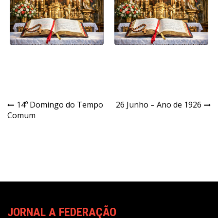
Navegação
14º Domingo do Tempo
26 Junho – Ano de 1926
Comum
de
Post
JORNAL A FEDERAÇÃO