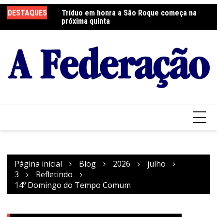
Ir
DESTAQUES
Tríduo em honra a São Roque começa na
Franciscanos Seculares realizam ação
F
para
próxima quinta
solidária
Pa
o
conteúdo
Página inicial
Blog
2026
julho
3
Refletindo
14º Domingo do Tempo Comum