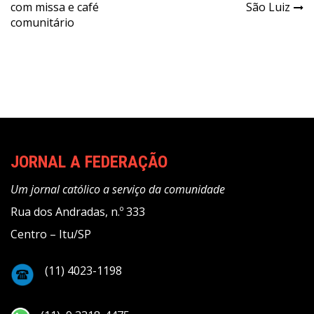
Post
com missa e café
São Luiz
comunitário
JORNAL A FEDERAÇÃO
Um jornal católico a serviço da comunidade
Rua dos Andradas, n.º 333
Centro – Itu/SP
(11) 4023-1198