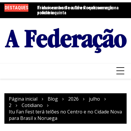
Ir
DESTAQUES
Tríduo em honra a São Roque começa na
Franciscanos Seculares realizam ação
F
para
próxima quinta
solidária
Pa
o
conteúdo
Página inicial
Blog
2026
julho
2
Cotidiano
Itu Fan Fest terá telões no Centro e no Cidade Nova
para Brasil x Noruega