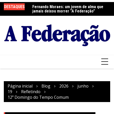
Ir
elebra a Festa do
DESTAQUES
Fernando Moraes: um jovem de alma que
Cu
para
jamais deixou morrer “A Federação”
o
conteúdo
Página inicial
Blog
2026
junho
19
Refletindo
12º Domingo do Tempo Comum