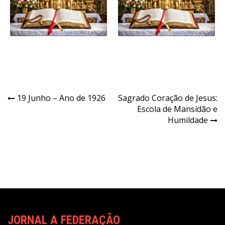
Navegação
19 Junho – Ano de 1926
Sagrado Coração de Jesus:
Escola de Mansidão e
de
Humildade
Post
JORNAL A FEDERAÇÃO