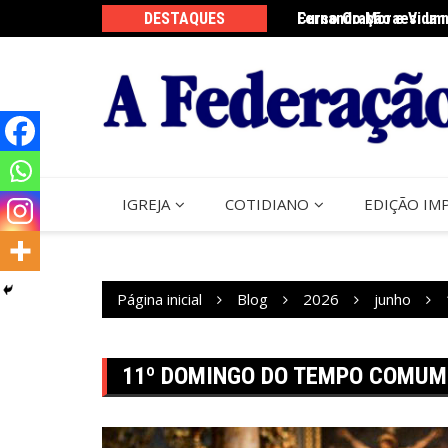
Ir
DESTAQUES
Fernando Moraes: um 
Curso Oração e Vida 
para
o
conteúdo
IGREJA
COTIDIANO
EDIÇÃO IM
Página inicial
Blog
2026
junho
11º DOMINGO DO TEMPO COMUM