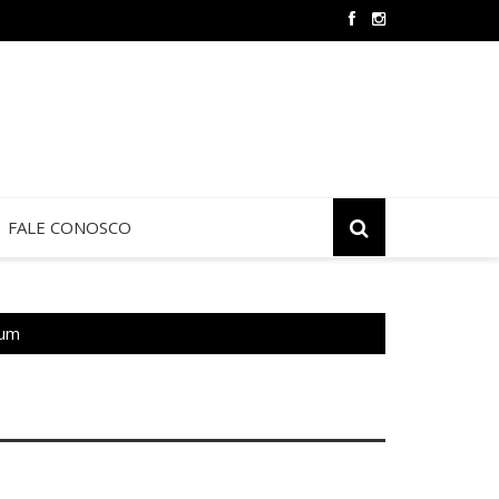
 de Jericó termina neste sábado na São Judas Tadeu
FALE CONOSCO
mum