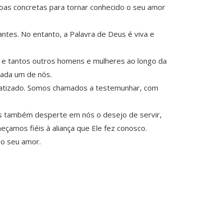
soas concretas para tornar conhecido o seu amor
antes. No entanto, a Palavra de Deus é viva e
s e tantos outros homens e mulheres ao longo da
 cada um de nós.
 batizado. Somos chamados a testemunhar, com
as também desperte em nós o desejo de servir,
çamos fiéis à aliança que Ele fez conosco.
do seu amor.