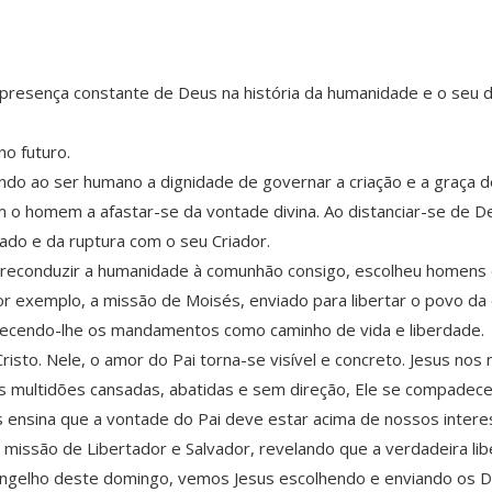
a presença constante de Deus na história da humanidade e o seu 
o futuro.
o ao ser humano a dignidade de governar a criação e a graça de 
ram o homem a afastar-se da vontade divina. Ao distanciar-se de
do e da ruptura com o seu Criador.
reconduzir a humanidade à comunhão consigo, escolheu homens e
or exemplo, a missão de Moisés, enviado para libertar o povo da
recendo-lhe os mandamentos como caminho de vida e liberdade.
Cristo. Nele, o amor do Pai torna-se visível e concreto. Jesus no
ra as multidões cansadas, abatidas e sem direção, Ele se compade
os ensina que a vontade do Pai deve estar acima de nossos intere
 a missão de Libertador e Salvador, revelando que a verdadeira 
angelho deste domingo, vemos Jesus escolhendo e enviando os Do