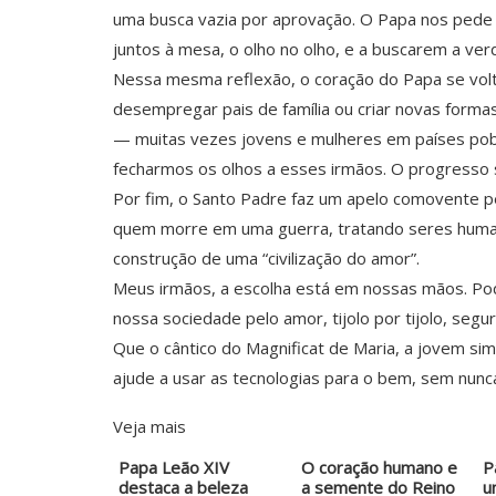
uma busca vazia por aprovação. O Papa nos pede u
juntos à mesa, o olho no olho, e a buscarem a ve
Nessa mesma reflexão, o coração do Papa se volta 
desempregar pais de família ou criar novas forma
— muitas vezes jovens e mulheres em países pobr
fecharmos os olhos a esses irmãos. O progresso s
Por fim, o Santo Padre faz um apelo comovente pel
quem morre em uma guerra, tratando seres huma
construção de uma “civilização do amor”.
Meus irmãos, a escolha está em nossas mãos. Pod
nossa sociedade pelo amor, tijolo por tijolo, se
Que o cântico do Magnificat de Maria, a jovem s
ajude a usar as tecnologias para o bem, sem nun
Veja mais
Papa Leão XIV
O coração humano e
P
destaca a beleza
a semente do Reino
u