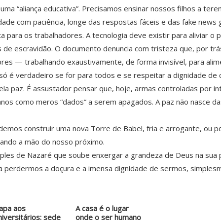
ma “aliança educativa”. Precisamos ensinar nossos filhos a terem
rdade com paciência, longe das respostas fáceis e das fake news 
para os trabalhadores. A tecnologia deve existir para aliviar o
s de escravidão. O documento denuncia com tristeza que, por trá
es — trabalhando exaustivamente, de forma invisível, para alim
ó é verdadeiro se for para todos e se respeitar a dignidade de 
a paz. É assustador pensar que, hoje, armas controladas por inte
nos como meros “dados” a serem apagados. A paz não nasce das
emos construir uma nova Torre de Babel, fria e arrogante, ou 
gurando a mão do nosso próximo.
imples de Nazaré que soube enxergar a grandeza de Deus na sua
ca perdermos a doçura e a imensa dignidade de sermos, simples
apa aos
A casa é o lugar
niversitários: sede
onde o ser humano