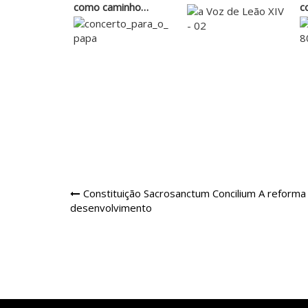
como caminho
c
para…
u
Navegação
Constituição Sacrosanctum Concilium A reforma d
desenvolvimento
de
Post