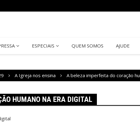
PRESSA
ESPECIAIS
QUEM SOMOS
AJUDE
29
A Igreja nos ensina
A beleza imperfeita do coração hu
ÇÃO HUMANO NA ERA DIGITAL