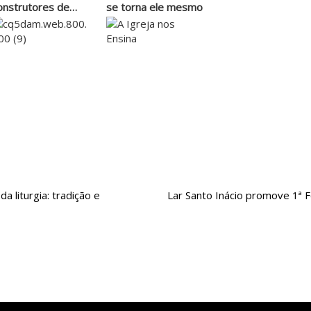
onstrutores de
se torna ele mesmo
m…
a liturgia: tradição e
Lar Santo Inácio promove 1ª F