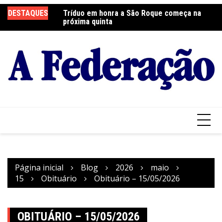
Ir
DESTAQUES
Tríduo em honra a São Roque começa na
Franciscanos Seculares realizam ação
F
para
próxima quinta
solidária
Pa
o
conteúdo
Página inicial
Blog
2026
maio
15
Obituário
Obituário – 15/05/2026
OBITUÁRIO – 15/05/2026