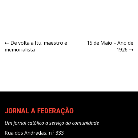
Navegação
De volta a Itu, maestro e
15 de Maio – Ano de
memorialista
1926
de
Post
JORNAL A FEDERAÇÃO
Um jornal católico a serviço da comunidade
Rua dos Andradas, n.º 333