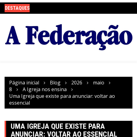
Ir
DESTAQUES
para
o
conteúdo
Página inicial
Blog
2026
maio
8
A Igreja nos ensina
Uma Igreja que existe para anunciar: voltar ao
essencial
UMA IGREJA QUE EXISTE PARA
ANUNCIAR: VOLTAR AO ESSENCIAL