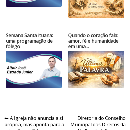
Semana Santa ituana:
Quando o coração fala:
uma programação de
amor, fé e humanidade
fôlego
em uma…
Navegação
A Igreja não anuncia a si
Diretoria do Conselho
própria, mas aponta para a
Municipal dos Direitos da
de