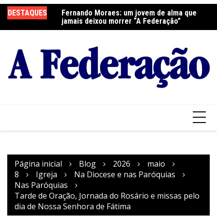
Ir
DESTAQUES
Fernando Moraes: um jovem de alma que
Curso Oração e Vida na Paróquia São José
Ce
para
jamais deixou morrer “A Federação”
S
o
conteúdo
Página inicial
Blog
2026
maio
8
Igreja
Na Diocese e nas Paróquias
Nas Paróquias
Tarde de Oração, Jornada do Rosário e missas pelo
dia de Nossa Senhora de Fátima