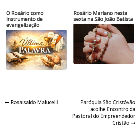
O Rosário como
Rosário Mariano nesta
instrumento de
sexta na São João Batista
evangelização
Navegação
Rosalsaldo Malucelli
Paróquia São Cristóvão
acolhe Encontro da
de
Pastoral do Empreendedor
Post
Cristão