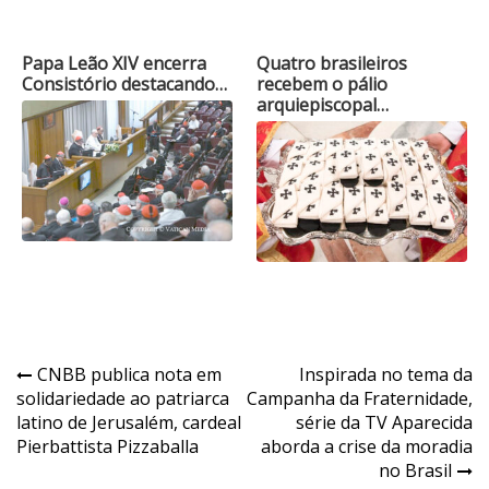
Papa Leão XIV encerra
Quatro brasileiros
Consistório destacando…
recebem o pálio
arquiepiscopal…
Navegação
CNBB publica nota em
Inspirada no tema da
solidariedade ao patriarca
Campanha da Fraternidade,
de
latino de Jerusalém, cardeal
série da TV Aparecida
Post
Pierbattista Pizzaballa
aborda a crise da moradia
no Brasil