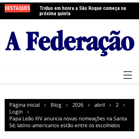
Ir
DESTAQUES
Tríduo em honra a São Roque começa na
Franciscanos Seculares realizam ação
F
para
próxima quinta
solidária
Pa
o
conteúdo
Página inicial
Blog
2026
abril
2
Login
Papa Leão XIV anuncia novas nomeações na Santa
Sé; latino-americanos estão entre os escolhidos