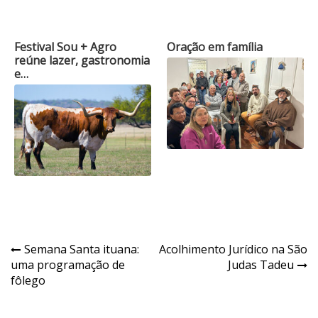
Festival Sou + Agro
Oração em família
reúne lazer, gastronomia
e…
Navegação
Semana Santa ituana:
Acolhimento Jurídico na São
uma programação de
Judas Tadeu
de
fôlego
Post