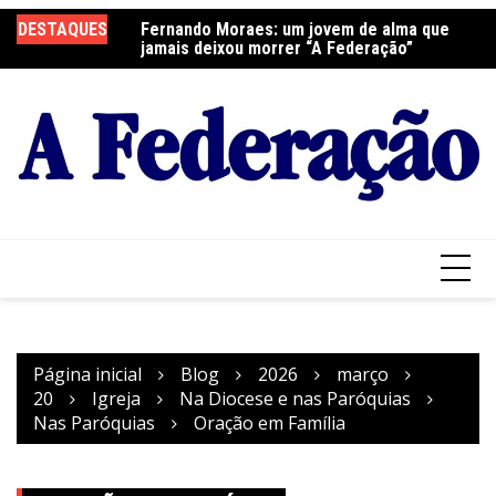
Ir
elebra a Festa do
DESTAQUES
Fernando Moraes: um jovem de alma que
Cu
para
jamais deixou morrer “A Federação”
o
conteúdo
Página inicial
Blog
2026
março
20
Igreja
Na Diocese e nas Paróquias
Nas Paróquias
Oração em Família