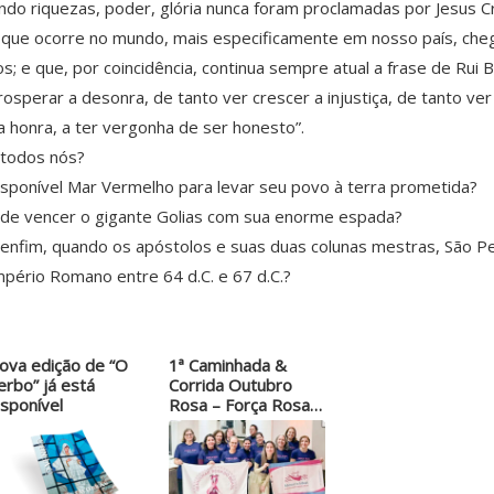
ndo riquezas, poder, glória nunca foram proclamadas por Jesus 
 que ocorre no mundo, mais especificamente em nosso país, cheg
 e que, por coincidência, continua sempre atual a frase de Rui Ba
 prosperar a desonra, de tanto ver crescer a injustiça, de tanto
a honra, a ter vergonha de ser honesto”.
 todos nós?
nsponível Mar Vermelho para levar seu povo à terra prometida?
 de vencer o gigante Golias com sua enorme espada?
 enfim, quando os apóstolos e suas duas colunas mestras, São Pe
pério Romano entre 64 d.C. e 67 d.C.?
ova edição de “O
1ª Caminhada &
erbo” já está
Corrida Outubro
isponível
Rosa – Força Rosa
Itu…