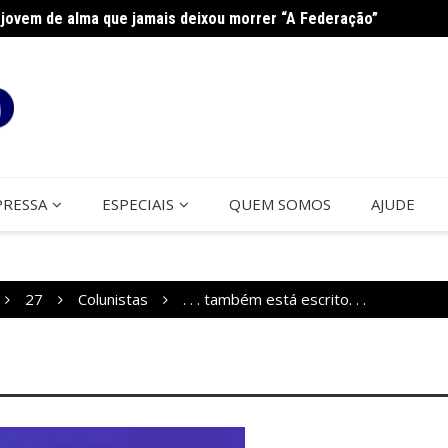
jovem de alma que jamais deixou morrer “A Federação”
na Paróquia São José
Cerco
PRESSA
ESPECIAIS
QUEM SOMOS
AJUDE
27
Colunistas
. . . também está escrito. . .