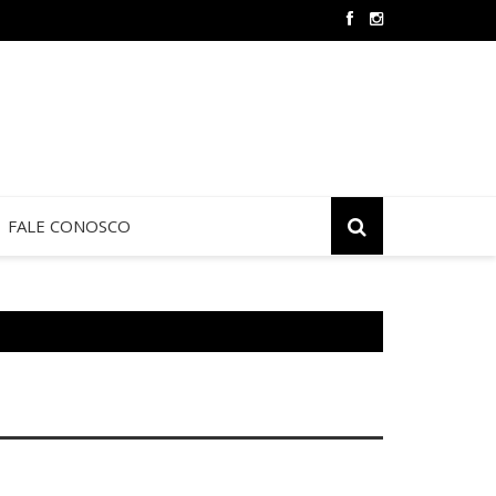
 de Jericó termina neste sábado na São Judas Tadeu
FALE CONOSCO