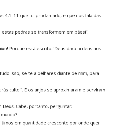
 4,1-11 que foi proclamado, e que nos fala das
ue estas pedras se transformem em pães!”.
aixo! Porque está escrito: ‘Deus dará ordens aos
tudo isso, se te ajoelhares diante de mim, para
arás culto’”. E os anjos se aproximaram e serviram
 Deus. Cabe, portanto, perguntar:
e mundo?
s últimos em quantidade crescente por onde quer