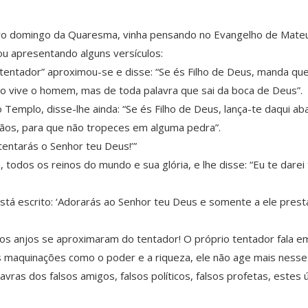
eiro domingo da Quaresma, vinha pensando no Evangelho de Mateus
ou apresentando alguns versículos:
o “tentador” aproximou-se e disse: “Se és Filho de Deus, manda q
ão vive o homem, mas de toda palavra que sai da boca de Deus”.
 Templo, disse-lhe ainda: “Se és Filho de Deus, lança-te daqui ab
 mãos, para que não tropeces em alguma pedra”.
tentarás o Senhor teu Deus!’”
odos os reinos do mundo e sua glória, e lhe disse: “Eu te darei 
está escrito: ‘Adorarás ao Senhor teu Deus e somente a ele prest
s anjos se aproximaram do tentador! O próprio tentador fala em
uas maquinações como o poder e a riqueza, ele não age mais ness
vras dos falsos amigos, falsos políticos, falsos profetas, este