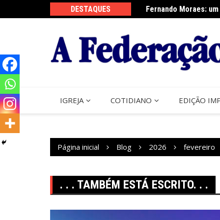
Ir
DESTAQUES
Fernando Moraes: um 
Curso Oração e Vida 
para
o
conteúdo
IGREJA
COTIDIANO
EDIÇÃO IM
Página inicial
Blog
2026
fevereiro
. . . TAMBÉM ESTÁ ESCRITO. . .