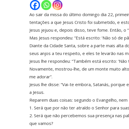
Ao sair da missa do último domingo dia 22, prim
tentações a que Jesus Cristo foi submetido, e est
Jesus jejuou e, depois disso, teve fome. Então, 
Mas Jesus respondeu: “Está escrito: ‘Não só de p
Diante da Cidade Santa, sobre a parte mais alta do
seus anjos a teu respeito, e eles te levarão nas
Jesus lhe respondeu: “Também está escrito: ‘Não 
Novamente, mostrou-lhe, de um monte muito alto, t
me adorar”.
Jesus lhe disse: “Vai-te embora, Satanás, porque 
a Jesus.
Reparem duas coisas: segundo o Evangelho, nem o
1. Será que por não ter atraído o Senhor para s
2. Será que não percebemos sua presença nas pala
que vamos?