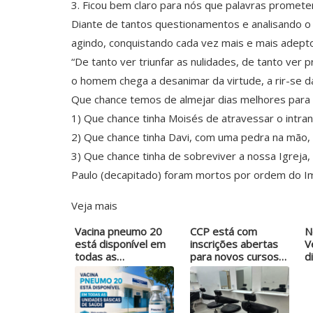
3. Ficou bem claro para nós que palavras promete
Diante de tantos questionamentos e analisando o
agindo, conquistando cada vez mais e mais adeptos;
“De tanto ver triunfar as nulidades, de tanto ver
o homem chega a desanimar da virtude, a rir-se d
Que chance temos de almejar dias melhores para
1) Que chance tinha Moisés de atravessar o intra
2) Que chance tinha Davi, com uma pedra na mão,
3) Que chance tinha de sobreviver a nossa Igreja,
Paulo (decapitado) foram mortos por ordem do Im
Veja mais
Vacina pneumo 20
CCP está com
N
está disponível em
inscrições abertas
V
todas as…
para novos cursos
d
gratuitos