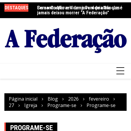
Ir
DESTAQUES
Fernando Moraes: um jovem de alma que
Curso Oração e Vida na Paróquia São José
Ce
para
jamais deixou morrer “A Federação”
S
o
conteúdo
Página inicial
Blog
2026
fevereiro
27
Igreja
Programe-se
Programe-se
PROGRAME-SE