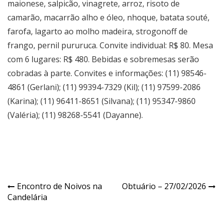
maionese, salpicão, vinagrete, arroz, risoto de
camarão, macarrão alho e óleo, nhoque, batata souté,
farofa, lagarto ao molho madeira, strogonoff de
frango, pernil pururuca. Convite individual: R$ 80. Mesa
com 6 lugares: R$ 480. Bebidas e sobremesas serão
cobradas à parte. Convites e informações: (11) 98546-
4861 (Gerlani); (11) 99394-7329 (Kil); (11) 97599-2086
(Karina); (11) 96411-8651 (Silvana); (11) 95347-9860
(Valéria); (11) 98268-5541 (Dayanne).
Navegação
Encontro de Noivos na
Obtuário – 27/02/2026
Candelária
de
Post