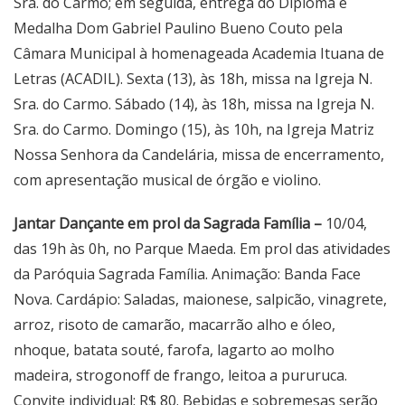
Sra. do Carmo; em seguida, entrega do Diploma e
Medalha Dom Gabriel Paulino Bueno Couto pela
Câmara Municipal à homenageada Academia Ituana de
Letras (ACADIL). Sexta (13), às 18h, missa na Igreja N.
Sra. do Carmo. Sábado (14), às 18h, missa na Igreja N.
Sra. do Carmo. Domingo (15), às 10h, na Igreja Matriz
Nossa Senhora da Candelária, missa de encerramento,
com apresentação musical de órgão e violino.
Jantar Dançante em prol da Sagrada Família –
10/04,
das 19h às 0h, no Parque Maeda. Em prol das atividades
da Paróquia Sagrada Família. Animação: Banda Face
Nova. Cardápio: Saladas, maionese, salpicão, vinagrete,
arroz, risoto de camarão, macarrão alho e óleo,
nhoque, batata souté, farofa, lagarto ao molho
madeira, strogonoff de frango, leitoa a pururuca.
Convite individual: R$ 80. Bebidas e sobremesas serão