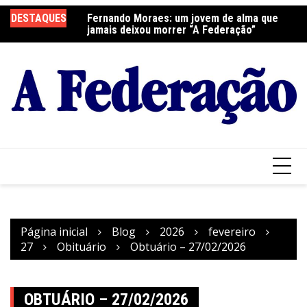
Ir
DESTAQUES
Fernando Moraes: um jovem de alma que
Curso Oração e Vida na Paróquia São José
Ce
para
jamais deixou morrer “A Federação”
S
o
conteúdo
Página inicial
Blog
2026
fevereiro
27
Obituário
Obtuário – 27/02/2026
OBTUÁRIO – 27/02/2026