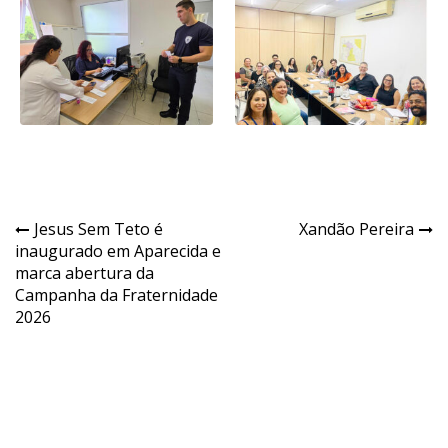
Navegação
Jesus Sem Teto é
Xandão Pereira
inaugurado em Aparecida e
de
marca abertura da
Post
Campanha da Fraternidade
2026