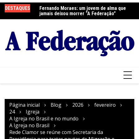
Ir
DESTAQUES
Fernando Moraes: um jovem de alma que
Curso Oração e Vida na Paróquia São José
Ce
para
jamais deixou morrer “A Federação”
S
o
conteúdo
Página inicial
Blog
2026
fevereiro
24
Igreja
A Igreja no Brasil e no mundo
A Igreja no Brasil
Rede Clamor se reúne com Secretaria da
Presidência para tratar pautas de Migração e