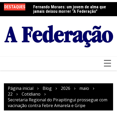
Ir
DESTAQUES
Fernando Moraes: um jovem de alma que
Curso Oração e Vida na Paróquia São José
Ce
para
jamais deixou morrer “A Federação”
S
o
conteúdo
Página inicial
Blog
2026
maio
22
Cotidiano
Secretaria Regional do Pirapitingui prossegue com
vacinação contra Febre Amarela e Gripe