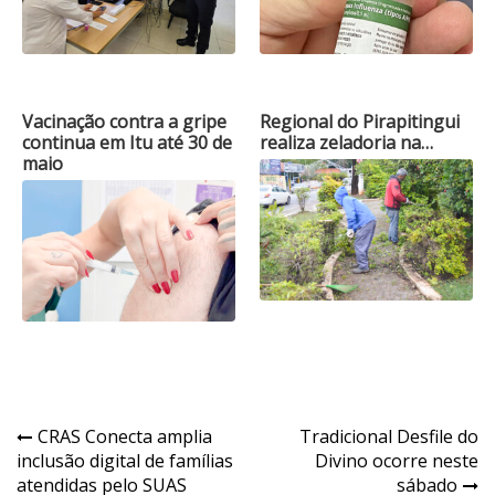
Vacinação contra a gripe
Regional do Pirapitingui
continua em Itu até 30 de
realiza zeladoria na…
maio
Navegação
CRAS Conecta amplia
Tradicional Desfile do
inclusão digital de famílias
Divino ocorre neste
de
atendidas pelo SUAS
sábado