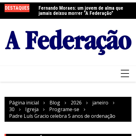
Ir
elebra a Festa do
DESTAQUES
Fernando Moraes: um jovem de alma que
Cu
para
jamais deixou morrer “A Federação”
o
conteúdo
Página inicial
Blog
2026
janeiro
30
Igreja
Programe-se
Padre Luís Gracio celebra 5 anos de ordenação