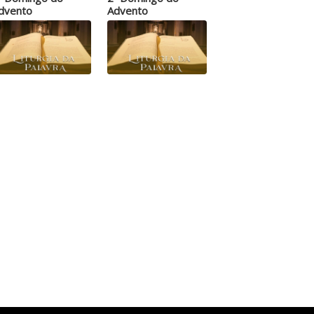
dvento
Advento