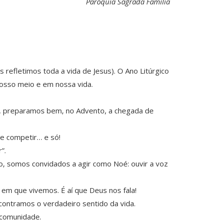
Paróquia Sagrada Família
 refletimos toda a vida de Jesus). O Ano Litúrgico
osso meio e em nossa vida.
sso, preparamos bem, no Advento, a chegada de
 e competir… e só!
”.
o, somos convidados a agir como Noé: ouvir a voz
 em que vivemos. É aí que Deus nos fala!
contramos o verdadeiro sentido da vida.
 comunidade.