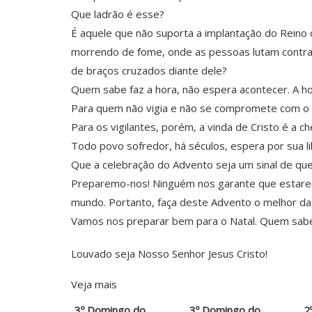
Que ladrão é esse?
É aquele que não suporta a implantação do Reino
morrendo de fome, onde as pessoas lutam contra t
de braços cruzados diante dele?
Quem sabe faz a hora, não espera acontecer. A h
Para quem não vigia e não se compromete com o Ev
Para os vigilantes, porém, a vinda de Cristo é a
Todo povo sofredor, há séculos, espera por sua li
Que a celebração do Advento seja um sinal de que
Preparemo-nos! Ninguém nos garante que estarem
mundo. Portanto, faça deste Advento o melhor da s
Vamos nos preparar bem para o Natal. Quem sabe 
Louvado seja Nosso Senhor Jesus Cristo!
Veja mais
3º Domingo do
3º Domingo do
2