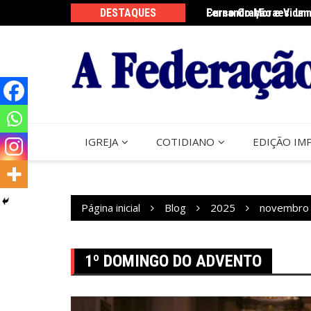
Ir
DESTAQUES
Fernando Moraes: um 
Curso Oração e Vida 
para
o
conteúdo
IGREJA
COTIDIANO
EDIÇÃO IM
Página inicial
Blog
2025
novembro
1º DOMINGO DO ADVENTO