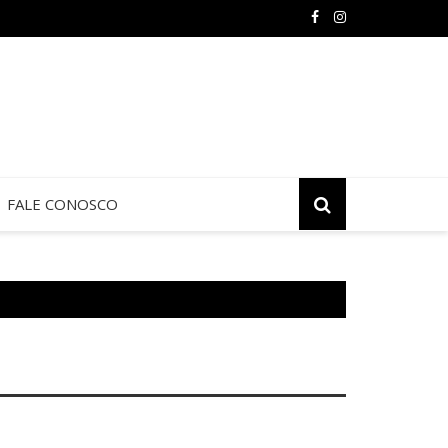
 de Jericó termina neste sábado na São Judas Tadeu
FALE CONOSCO