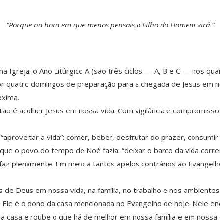
“Porque na hora em que menos pensais,o Filho do Homem virá.”
Igreja: o Ano Litúrgico A (são três ciclos — A, B e C — nos quais
r quatro domingos de preparação para a chegada de Jesus em n
oxima.
ristão é acolher Jesus em nossa vida. Com vigilância e compromi
aproveitar a vida”: comer, beber, desfrutar do prazer, consumir
e o povo do tempo de Noé fazia: “deixar o barco da vida correr
faz plenamente. Em meio a tantos apelos contrários ao Evangelh
 de Deus em nossa vida, na família, no trabalho e nos ambientes
 Ele é o dono da casa mencionada no Evangelho de hoje. Nele en
a casa e roube o que há de melhor em nossa família e em nossa