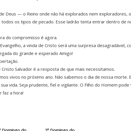
 de Deus — o Reino onde não há explorados nem exploradores, o
odos os tipos de pecado. Esse ladrão tenta entrar dentro de nós
ora do compromisso é agora.
angelho, a vinda de Cristo será uma surpresa desagradável, com
 chegada do grande e esperado Amigo!
bertação.
 Cristo Salvador é a resposta de que mais necessitamos.
os vivos no próximo ano. Não sabemos o dia de nossa morte. E
ua vida. Seja prudente, fiel e vigilante. O Filho do Homem pode
faz a hora!
º Domingo do
2º Domingo do