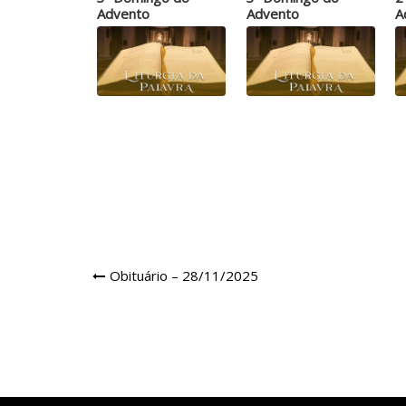
Advento
Advento
A
Navegação
Obituário – 28/11/2025
de
Post