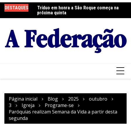
Ir
DESTAQUES
Tríduo em honra a São Roque começa na
Franciscanos Seculares realizam ação
F
para
próxima quinta
solidária
Pa
o
conteúdo
Página inicial
Blog
2025
outubro
3
Igreja
Programe-se
Paróquias realizam Semana da Vida a partir desta
segunda