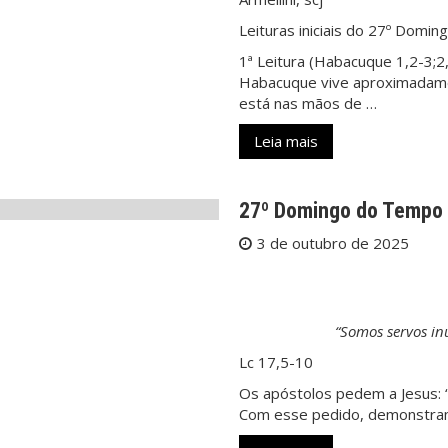
Leituras iniciais do 27º Dom
1ª Leitura (Habacuque 1,2-3;2
Habacuque vive aproximadamen
está nas mãos de …
Leia mais
27º Domingo do Temp
3 de outubro de 2025
“Somos servos inú
Lc 17,5-10
Os apóstolos pedem a Jesus: 
Com esse pedido, demonstram 