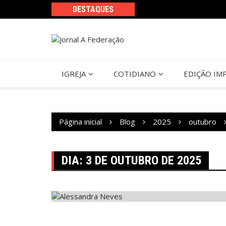
Ir
DESTAQUES
para
o
conteúdo
IGREJA
COTIDIANO
EDIÇÃO IM
Página inicial
Blog
2025
outubro
DIA:
3 DE OUTUBRO DE 2025