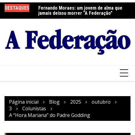
Ir
DESTAQUES
Fernando Moraes: um jovem de alma que
Curso Oração e Vida na Paróquia São José
Ce
para
jamais deixou morrer “A Federação”
S
o
conteúdo
Página inicial
Blog
2025
outubro
3
Colunistas
A “Hora Mariana” do Padre Godding