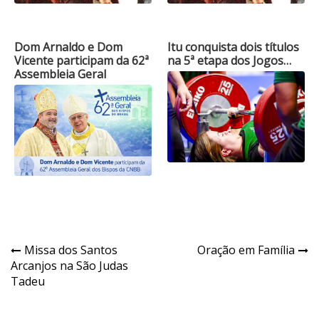
Dom Arnaldo e Dom
Itu conquista dois títulos
Vicente participam da 62ª
na 5ª etapa dos Jogos…
Assembleia Geral
Navegação
Missa dos Santos
Oração em Família
Arcanjos na São Judas
de
Tadeu
Post