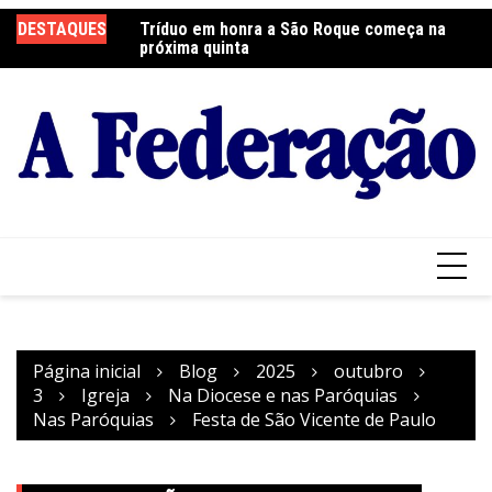
Ir
 será neste sábado
DESTAQUES
Tríduo em honra a São Roque começa na
Fr
para
próxima quinta
so
o
conteúdo
Página inicial
Blog
2025
outubro
3
Igreja
Na Diocese e nas Paróquias
Nas Paróquias
Festa de São Vicente de Paulo