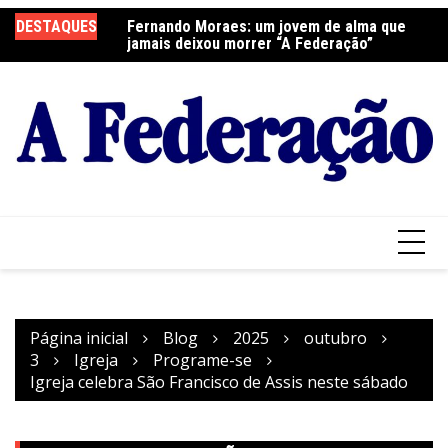
Ir
DESTAQUES
Fernando Moraes: um jovem de alma que
Curso Oração e Vida na Paróquia São José
Ce
para
jamais deixou morrer “A Federação”
S
o
conteúdo
Página inicial
Blog
2025
outubro
3
Igreja
Programe-se
Igreja celebra São Francisco de Assis neste sábado