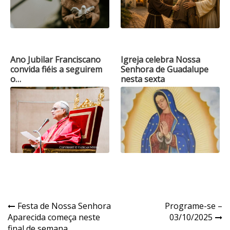
Ano Jubilar Franciscano
Igreja celebra Nossa
convida fiéis a seguirem
Senhora de Guadalupe
o…
nesta sexta
Navegação
Festa de Nossa Senhora
Programe-se –
Aparecida começa neste
03/10/2025
de
final de semana