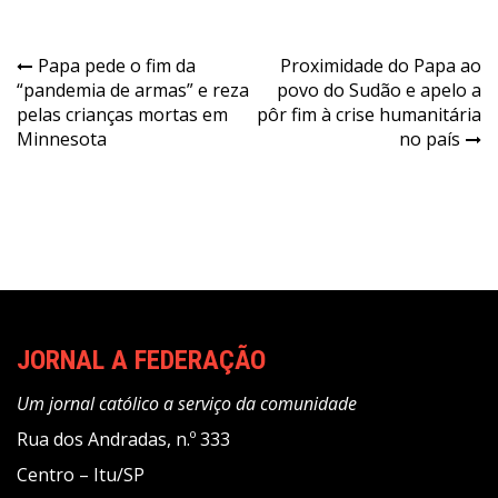
Navegação
Papa pede o fim da
Proximidade do Papa ao
“pandemia de armas” e reza
povo do Sudão e apelo a
de
pelas crianças mortas em
pôr fim à crise humanitária
Post
Minnesota
no país
JORNAL A FEDERAÇÃO
Um jornal católico a serviço da comunidade
Rua dos Andradas, n.º 333
Centro – Itu/SP