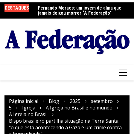
Ir
DESTAQUES
Fernando Moraes: um jovem de alma que
Curso Oração e Vida na Paróquia São José
Ce
para
jamais deixou morrer “A Federação”
S
o
conteúdo
Página inicial
Blog
2025
setembro
5
Igreja
A Igreja no Brasil e no mundo
A Igreja no Brasil
Bispo brasileiro partilha situação na Terra Santa:
“o que está acontecendo a Gaza é um crime contra
a humanidade”