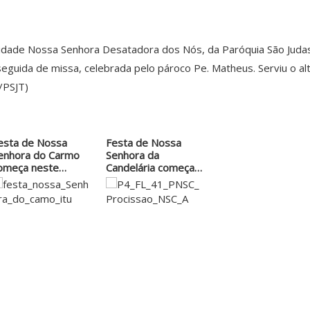
dade Nossa Senhora Desatadora dos Nós, da Paróquia São Judas Ta
 seguida de missa, celebrada pelo pároco Pe. Matheus. Serviu o 
/PSJT)
esta de Nossa
Festa de Nossa
enhora do Carmo
Senhora da
omeça neste
Candelária começa
ábado…
nesta segunda