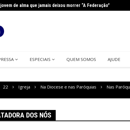
jovem de alma que jamais deixou morrer “A Federação”
Curso 
PRESSA
ESPECIAIS
QUEM SOMOS
AJUDE
22
Igreja
Na Diocese e nas Paróquias
Nas Paróqu
ATADORA DOS NÓS