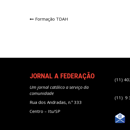
Navegação
Formação TDAH
de
Post
JORNAL A FEDERAÇÃO
(11) 4
Um jornal católico a serviço da
comunidade
(11) 9
Rua dos Andradas, n.º 333
Centro – Itu/SP