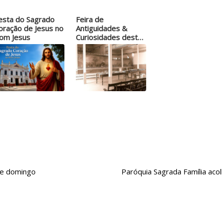
esta do Sagrado
Feira de
oração de Jesus no
Antiguidades &
om Jesus
Curiosidades deste
domingo…
te domingo
Paróquia Sagrada Família acol