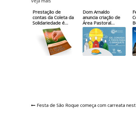
Veja mais
Prestação de
Dom Arnaldo
F
contas da Coleta da
anuncia criação de
C
Solidariedade é…
Área Pastoral…
B
Navegação
Festa de São Roque começa com carreata nes
de
Post