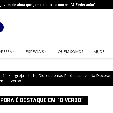
jovem de alma que jamais deixou morrer “A Federação”
Curso 
PRESSA
ESPECIAIS
QUEM SOMOS
AJUDE
1
Igreja
Na Diocese e nas Paróquias
Na Diocese
em “O Verbo”
PORA É DESTAQUE EM “O VERBO”