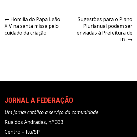
Navegação
Homilia do Papa Leão
Sugestões para o Plano
XIV na santa missa pelo
Plurianual podem ser
de
cuidado da criação
enviadas à Prefeitura de
Post
Itu
JORNAL A FEDERAÇÃO
Um jornal católico a serviço da comunidade
Rua dos Andradas, n.º 333
Centro – Itu/SP