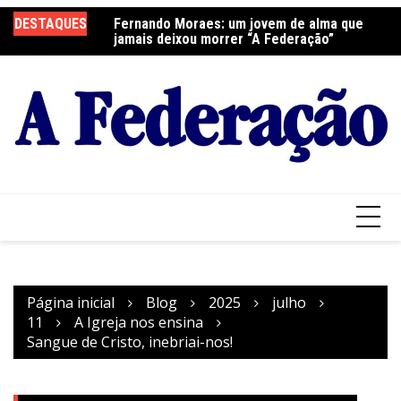
Ir
DESTAQUES
Fernando Moraes: um jovem de alma que
Curso Oração e Vida na Paróquia São José
Ce
para
jamais deixou morrer “A Federação”
S
o
conteúdo
Página inicial
Blog
2025
julho
11
A Igreja nos ensina
Sangue de Cristo, inebriai-nos!