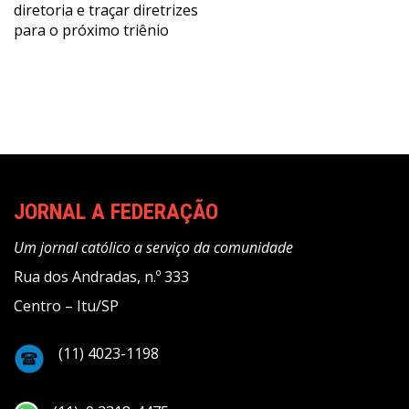
Post
diretoria e traçar diretrizes
para o próximo triênio
JORNAL A FEDERAÇÃO
Um jornal católico a serviço da comunidade
Rua dos Andradas, n.º 333
Centro – Itu/SP
(11) 4023-1198