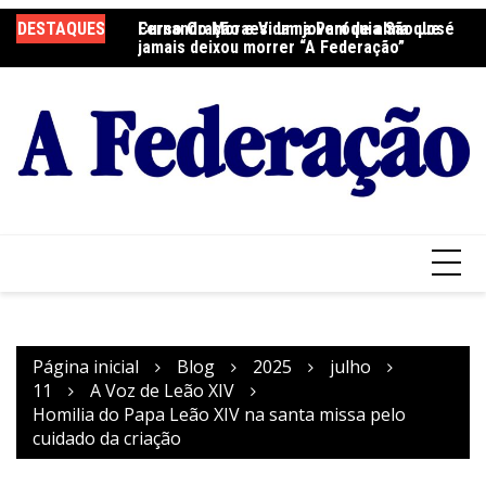
Ir
DESTAQUES
Fernando Moraes: um jovem de alma que
Curso Oração e Vida na Paróquia São José
Ce
para
jamais deixou morrer “A Federação”
S
o
conteúdo
Página inicial
Blog
2025
julho
11
A Voz de Leão XIV
Homilia do Papa Leão XIV na santa missa pelo
cuidado da criação