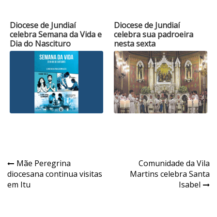
Diocese de Jundiaí
Diocese de Jundiaí
celebra Semana da Vida e
celebra sua padroeira
Dia do Nascituro
nesta sexta
Navegação
Mãe Peregrina
Comunidade da Vila
diocesana continua visitas
Martins celebra Santa
de
em Itu
Isabel
Post