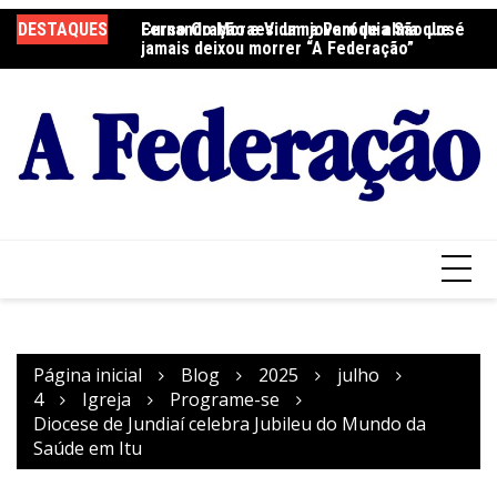
Ir
DESTAQUES
Fernando Moraes: um jovem de alma que
Curso Oração e Vida na Paróquia São José
Ce
para
jamais deixou morrer “A Federação”
S
o
conteúdo
Página inicial
Blog
2025
julho
4
Igreja
Programe-se
Diocese de Jundiaí celebra Jubileu do Mundo da
Saúde em Itu