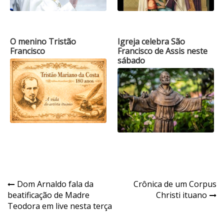
O menino Tristão
Igreja celebra São
Francisco
Francisco de Assis neste
sábado
Navegação
Dom Arnaldo fala da
Crônica de um Corpus
beatificação de Madre
Christi ituano
de
Teodora em live nesta terça
Post