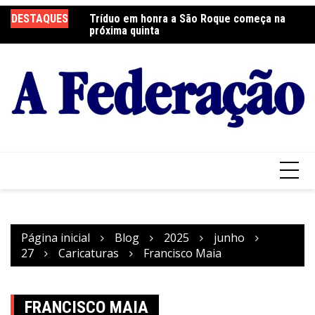
Ir
 será neste sábado
DESTAQUES
Tríduo em honra a São Roque começa na
Fr
para
próxima quinta
so
o
conteúdo
Página inicial
Blog
2025
junho
27
Caricaturas
Francisco Maia
FRANCISCO MAIA