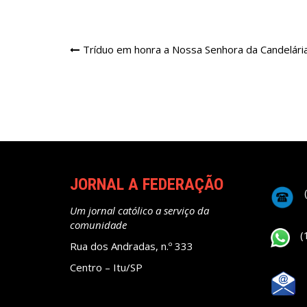
Navegação
Tríduo em honra a Nossa Senhora da Candelári
de
Post
JORNAL A FEDERAÇÃO
Um jornal católico a serviço da
comunidade
(
Rua dos Andradas, n.º 333
Centro – Itu/SP