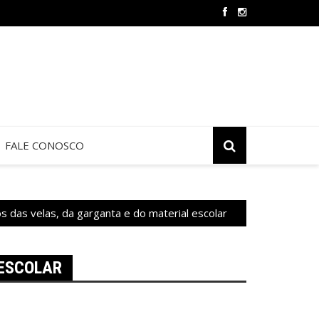
 de Jericó termina neste sábado na São Judas Tadeu
FALE CONOSCO
s das velas, da garganta e do material escolar
 ESCOLAR