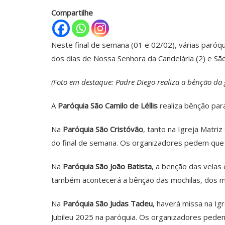
Compartilhe
Neste final de semana (01 e 02/02), várias paróq
dos dias de Nossa Senhora da Candelária (2) e São
(Foto em destaque: Padre Diego realiza a bênção da
A
Paróquia São Camilo de Léllis
realiza bênção par
Na
Paróquia São Cristóvão
, tanto na Igreja Matr
do final de semana. Os organizadores pedem que 
Na
Paróquia São João Batista
, a benção das velas
também acontecerá a bênção das mochilas, dos ma
Na
Paróquia São Judas Tadeu
, haverá missa na Ig
Jubileu 2025 na paróquia. Os organizadores pede