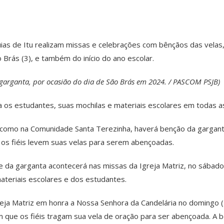
uias de Itu realizam missas e celebrações com bênçãos das velas
 Brás (3), e também do início do ano escolar.
 garganta, por ocasião do dia de São Brás em 2024. / PASCOM PSJB)
a os estudantes, suas mochilas e materiais escolares em todas a
iz como na Comunidade Santa Terezinha, haverá benção da gargan
os fiéis levem suas velas para serem abençoadas.
 e da garganta acontecerá nas missas da Igreja Matriz, no sábad
teriais escolares e dos estudantes.
reja Matriz em honra a Nossa Senhora da Candelária no domingo 
m que os fiéis tragam sua vela de oração para ser abençoada. A 