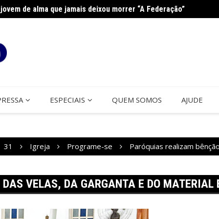
jovem de alma que jamais deixou morrer “A Federação”
na Paróquia São José
Cerco
PRESSA
ESPECIAIS
QUEM SOMOS
AJUDE
31
Igreja
Programe-se
Paróquias realizam bênção
 DAS VELAS, DA GARGANTA E DO MATERIAL