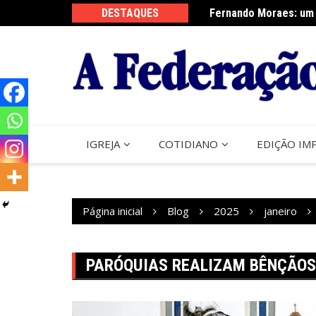
Ir
DESTAQUES
Fernando Moraes: um 
Curso Oração e Vida 
para
o
conteúdo
IGREJA
COTIDIANO
EDIÇÃO IM
Página inicial
Blog
2025
janeiro
PARÓQUIAS REALIZAM BÊNÇÃOS