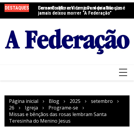
Ir
DESTAQUES
Fernando Moraes: um jovem de alma que
Curso Oração e Vida na Paróquia São José
Ce
para
jamais deixou morrer “A Federação”
S
o
conteúdo
Página inicial
Blog
2025
setembro
26
Igreja
Programe-se
Missas e bênçãos das rosas lembram Santa
Teresinha do Menino Jesus