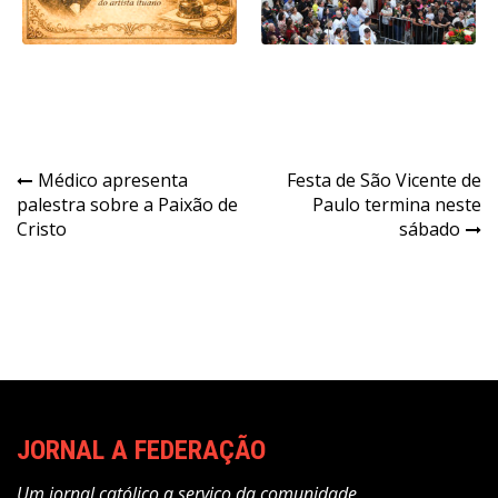
Navegação
Médico apresenta
Festa de São Vicente de
palestra sobre a Paixão de
Paulo termina neste
de
Cristo
sábado
Post
JORNAL A FEDERAÇÃO
Um jornal católico a serviço da comunidade