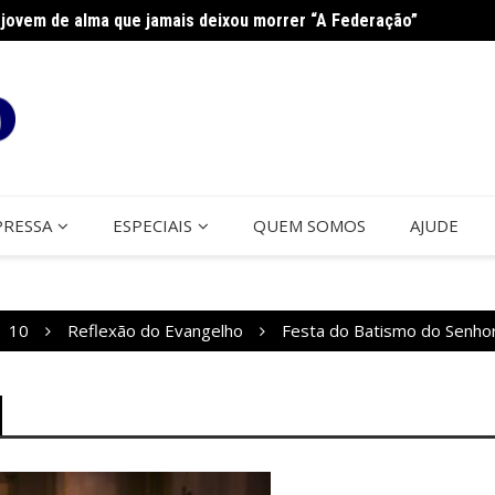
jovem de alma que jamais deixou morrer “A Federação”
na Paróquia São José
Cerco
PRESSA
ESPECIAIS
QUEM SOMOS
AJUDE
10
Reflexão do Evangelho
Festa do Batismo do Senho