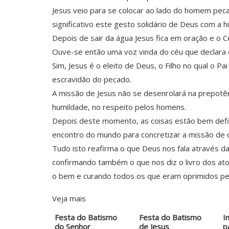
Jesus veio para se colocar ao lado do homem pecado
significativo este gesto solidário de Deus com a
Depois de sair da água Jesus fica em oração e o
Ouve-se então uma voz vinda do céu que declara q
Sim, Jesus é o eleito de Deus, o Filho no qual o 
escravidão do pecado.
A missão de Jesus não se desenrolará na prepotênc
humildade, no respeito pelos homens.
Depois deste momento, as coisas estão bem definid
encontro do mundo para concretizar a missão de c
Tudo isto reafirma o que Deus nos fala através da 
confirmando também o que nos diz o livro dos at
o bem e curando todos os que eram oprimidos pe
Veja mais
Festa do Batismo
Festa do Batismo
I
do Senhor
de Jesus
p