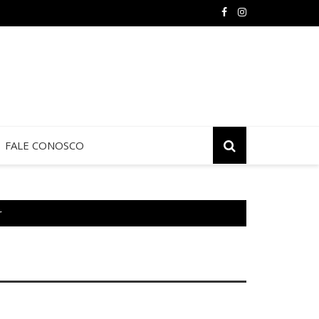
 de Jericó termina neste sábado na São Judas Tadeu
FALE CONOSCO
r