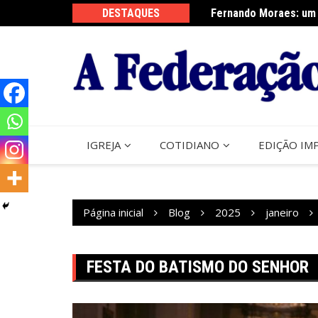
Ir
DESTAQUES
Fernando Moraes: um 
Curso Oração e Vida 
para
o
conteúdo
IGREJA
COTIDIANO
EDIÇÃO IM
Página inicial
Blog
2025
janeiro
FESTA DO BATISMO DO SENHOR