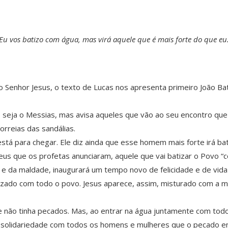
Eu vos batizo com água, mas virá aquele que é mais forte do que eu
Senhor Jesus, o texto de Lucas nos apresenta primeiro João Ba
 seja o Messias, mas avisa aqueles que vão ao seu encontro que
orreias das sandálias.
stá para chegar. Ele diz ainda que esse homem mais forte irá bat
us que os profetas anunciaram, aquele que vai batizar o Povo “co
o e da maldade, inaugurará um tempo novo de felicidade e de vid
izado com todo o povo. Jesus aparece, assim, misturado com a 
le não tinha pecados. Mas, ao entrar na água juntamente com tod
a solidariedade com todos os homens e mulheres que o pecado e