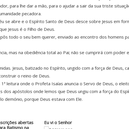
r, para lhe dar a mão, para o ajudar a sair da sua triste situaç
 humanidade pecadora.
 Céu se abre e o Espírito Santo de Deus desce sobre Jesus em f
ue Jesus é o Filho de Deus.
Pai pôs todo o seu bem querer, enviado ao encontro dos homens pa
ia, mas na obediência total ao Pai; não se cumprirá com poder e 
as. Jesus, batizado no Espírito, ungido com a força de Deus, cap
onstruir o reino de Deus.
1ª leitura onde o Profeta Isaías anuncia o Servo de Deus, o eleit
os dos apóstolos onde lemos que Deus ungiu com a força do Espí
lo demónio, porque Deus estava com Ele.
nscrições abertas
Eu vi o Senhor
ara Batismo na