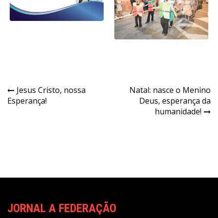
Navegação
Jesus Cristo, nossa
Natal: nasce o Menino
Esperança!
Deus, esperança da
de
humanidade!
Post
JORNAL A FEDERAÇÃO