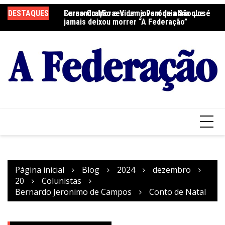
Ir
DESTAQUES
Fernando Moraes: um jovem de alma que
Curso Oração e Vida na Paróquia São José
Ce
para
jamais deixou morrer “A Federação”
S
o
conteúdo
Página inicial
Blog
2024
dezembro
20
Colunistas
Bernardo Jeronimo de Campos
Conto de Natal