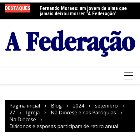
Ir
DESTAQUES
Fernando Moraes: um jovem de alma que
Curso Oração e Vida na Paróquia São José
Ce
para
jamais deixou morrer “A Federação”
S
o
conteúdo
Página inicial
Blog
2024
setembro
27
Igreja
Na Diocese e nas Paróquias
Na Diocese
Diáconos e esposas participam de retiro anual