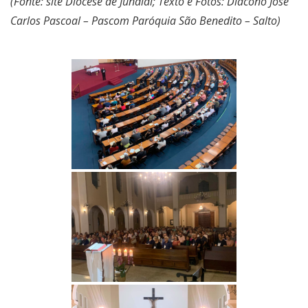
(Fonte: site Diocese de Jundiaí; Texto e Fotos: Diácono José
Carlos Pascoal – Pascom Paróquia São Benedito – Salto)