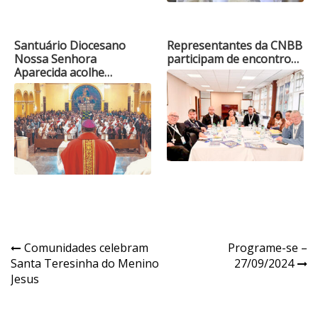
Santuário Diocesano
Representantes da CNBB
Nossa Senhora
participam de encontro…
Aparecida acolhe…
Navegação
Comunidades celebram
Programe-se –
Santa Teresinha do Menino
27/09/2024
de
Jesus
Post