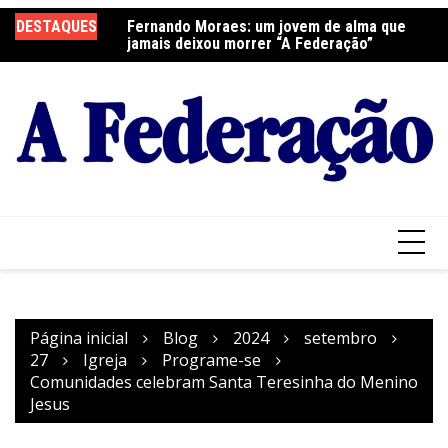
Ir
DESTAQUES
Fernando Moraes: um jovem de alma que
Curso Oração e Vida na Paróquia São José
Ce
para
jamais deixou morrer “A Federação”
S
o
conteúdo
Página inicial
Blog
2024
setembro
27
Igreja
Programe-se
Comunidades celebram Santa Teresinha do Menino
Jesus