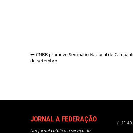
Navegação
CNBB promove Seminário Nacional de Campanh
de setembro
de
Post
JORNAL A FEDERAÇÃO
(11) 4
Um jornal católico a serviço da