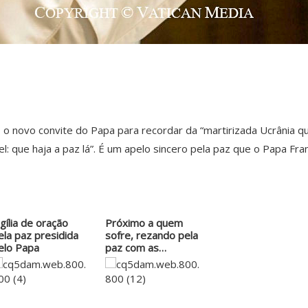
), o novo convite do Papa para recordar da “martirizada Ucrânia q
l: que haja a paz lá”. É um apelo sincero pela paz que o Papa Fr
igília de oração
Próximo a quem
ela paz presidida
sofre, rezando pela
elo Papa
paz com as…