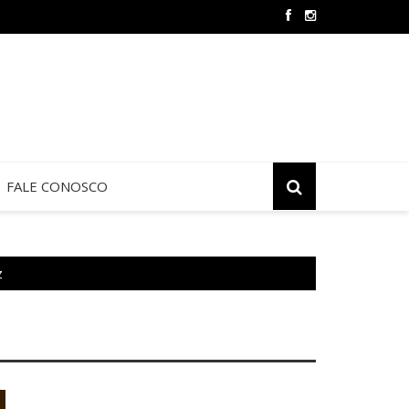
Oração e Vida na Paróquia São José
FALE CONOSCO
z