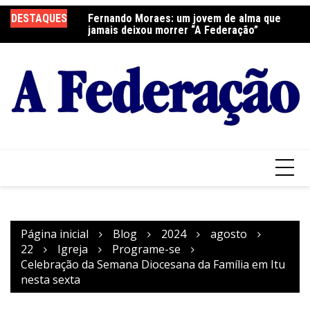
Ir
DESTAQUES
Fernando Moraes: um jovem de alma que
Curso Oração e Vida na Paróquia São José
Ce
para
jamais deixou morrer “A Federação”
S
o
conteúdo
Página inicial
Blog
2024
agosto
22
Igreja
Programe-se
Celebração da Semana Diocesana da Família em Itu
nesta sexta