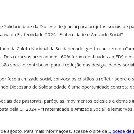
e Solidariedade da Diocese de Jundiaí para projetos sociais de 
nha da Fraternidade 2024: “Fraternidade e Amizade Social”.
tado da Coleta Nacional da Solidariedade, gesto concreto da Cam
. Dos recursos arrecadados, 60% foram destinados ao FDS e os 
são social e contribuam para a redução das desigualdades socia
r foco a amizade social, convoca os cristãos a refletir sobre o 
Fundo Diocesano de Solidariedade é uma oportunidade concreta de
Sociais das pastorais, paróquias, movimentos eclesiais e demais 
ta pela CF 2024 – “Fraternidade e Amizade Social” e lema: “Vós s
6 de agosto. Para mais informações, acesse o site da
Diocese de J