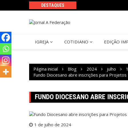
Ir
DESTAQUES
para
o
conteúdo
IGREJA
COTIDIANO
EDIÇÃO IM
Página inicial
Blog
2024
julho
Fundo Diocesano abre inscrições para Projetos 
FUNDO DIOCESANO ABRE INSCRI
1 de julho de 2024