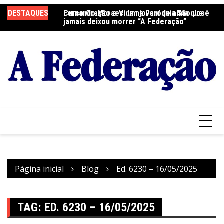
Ir
DESTAQUES
Fernando Moraes: um jovem de alma que
Curso Oração e Vida na Paróquia São José
Ce
para
jamais deixou morrer “A Federação”
S
o
conteúdo
Página inicial
Blog
Ed. 6230 – 16/05/2025
TAG:
ED. 6230 – 16/05/2025