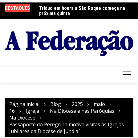
Ir
DESTAQUES
Tríduo em honra a São Roque começa na
Franciscanos Seculares realizam ação
F
para
próxima quinta
solidária
Pa
o
conteúdo
Página inicial
Blog
2025
maio
16
Igreja
Na Diocese e nas Paróquias
Na Diocese
Passaporte do Peregrino motiva visitas às Igrejas
Jubilares da Diocese de Jundiaí