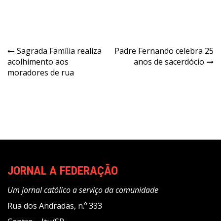
Navegação
Sagrada Família realiza
Padre Fernando celebra 25
acolhimento aos
anos de sacerdócio
de
moradores de rua
Post
JORNAL A FEDERAÇÃO
Um jornal católico a serviço da comunidade
Rua dos Andradas, n.º 333