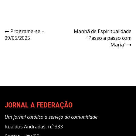
Navegação
Programe-se –
Manhã de Espiritualidade
09/05/2025
“Passo a passo com
de
Maria”
Post
JORNAL A FEDERAÇÃO
Um jornal católico a serviço da comunidade
Rua dos Andradas, n.º 333