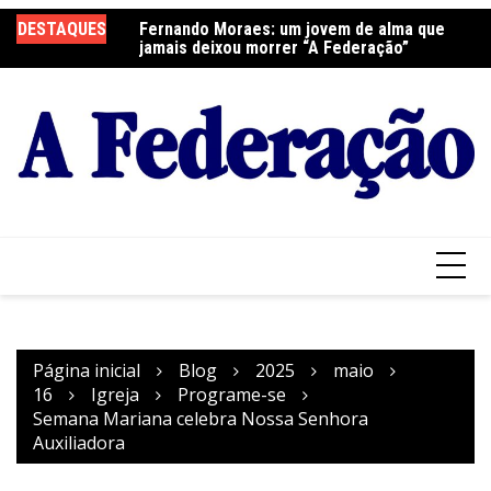
Ir
DESTAQUES
Fernando Moraes: um jovem de alma que
Curso Oração e Vida na Paróquia São José
Ce
para
jamais deixou morrer “A Federação”
S
o
conteúdo
Página inicial
Blog
2025
maio
16
Igreja
Programe-se
Semana Mariana celebra Nossa Senhora
Auxiliadora