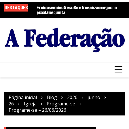
Ir
DESTAQUES
Tríduo em honra a São Roque começa na
Franciscanos Seculares realizam ação
F
para
próxima quinta
solidária
Pa
o
conteúdo
Página inicial
Blog
2026
junho
26
Igreja
Programe-se
Programe-se – 26/06/2026