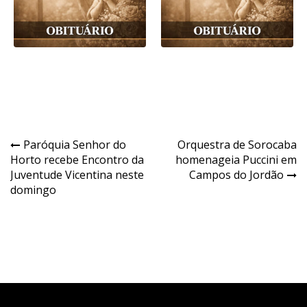
Navegação
Paróquia Senhor do
Orquestra de Sorocaba
Horto recebe Encontro da
homenageia Puccini em
de
Juventude Vicentina neste
Campos do Jordão
Post
domingo