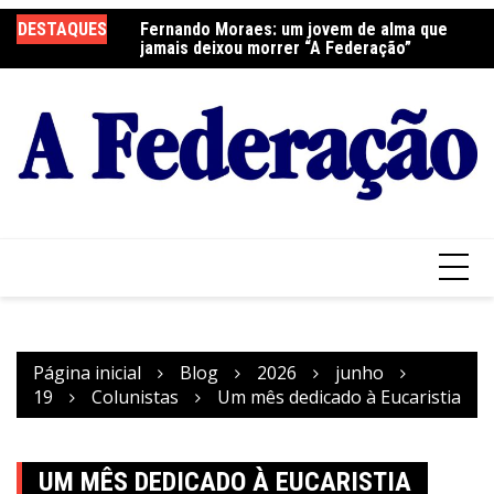
Ir
DESTAQUES
Fernando Moraes: um jovem de alma que
Curso Oração e Vida na Paróquia São José
Ce
para
jamais deixou morrer “A Federação”
S
o
conteúdo
Página inicial
Blog
2026
junho
19
Colunistas
Um mês dedicado à Eucaristia
UM MÊS DEDICADO À EUCARISTIA