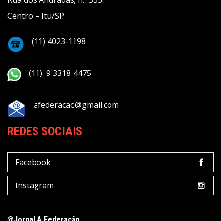
Rua dos Andradas, n.º 333
Centro – Itu/SP
(11) 4023-1198
(11) 9 3318-4475
afederacao@gmail.com
REDES SOCIAIS
Facebook
Instagram
@Jornal A Federação