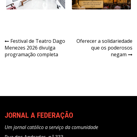
Navegação
Festival de Teatro Dago
Oferecer a solidariedade
Menezes 2026 divulga
que os poderosos
de
programação completa
negam
Post
JORNAL A FEDERAÇÃO
Um jornal católico a serviço da comunidade